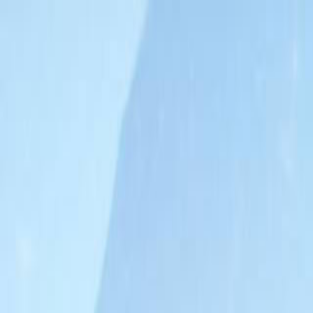
RADIO
SOMEȘ
Radio
Categorii
Emisiuni
Podcast
Istoric melodii
A
A