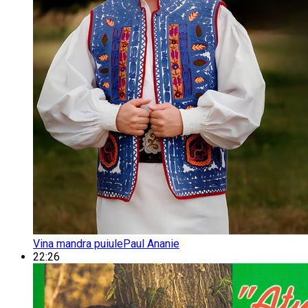
Vina mandra puiule
Paul Ananie
22:26