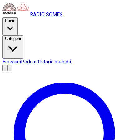
RADIO
SOMEȘ
Radio
Categorii
Emisiuni
Podcast
Istoric melodii
A
A