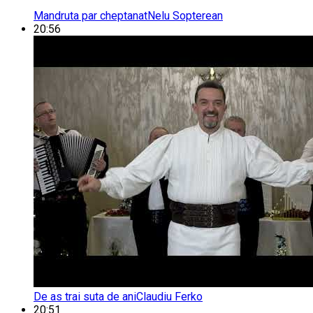
Mandruta par cheptanat
Nelu Sopterean
20:56
De as trai suta de ani
Claudiu Ferko
20:51