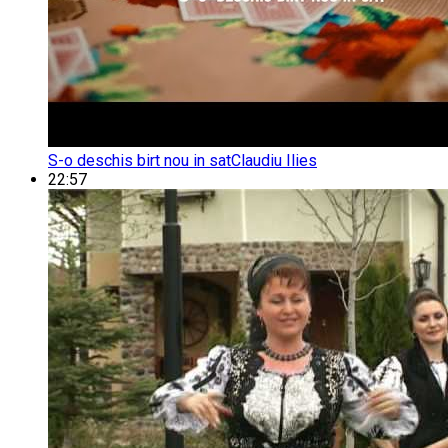
S-o deschis birt nou in sat
Claudiu Ilies
22:57