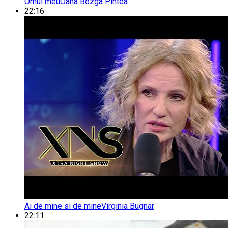
Omul meu
Oana Bozga Pintea
22:16
Ai de mine si de mine
Virginia Bugnar
22:11